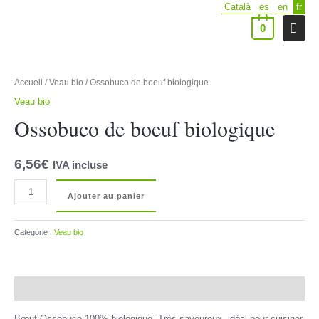
Català
es
en
fr
Aller
au
Men
0
contenu
prin
Accueil
/
Veau bio
/ Ossobuco de boeuf biologique
Veau bio
Ossobuco de boeuf biologique
6,56
€
IVA incluse
quantité
Ajouter au panier
de
Ossobuco
Catégorie :
Veau bio
de
boeuf
biologique
Description
Bœuf Ossobuco 100% biologique. Très savoureux, idéal pour cuisiner