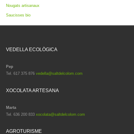
Nougats artisanaux
Saucisses bio
VEDELLA ECOLÒGICA
Pep
Tel. 617 375 876
vedella@saltdelcolom.com
XOCOLATA ARTESANA
Marta
Tel. 636 200 833
xocolata@saltdelcolom.com
AGROTURISME