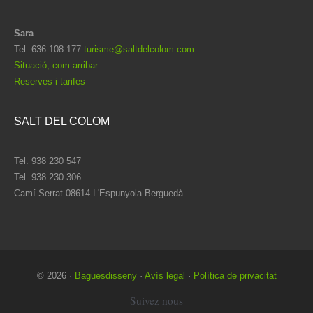
Sara
Tel. 636 108 177
turisme@saltdelcolom.com
Situació, com arribar
Reserves i tarifes
SALT DEL COLOM
Tel. 938 230 547
Tel. 938 230 306
Camí Serrat 08614 L'Espunyola Berguedà
© 2026
·
Baguesdisseny
·
Avís legal
·
Política de privacitat
Suivez nous