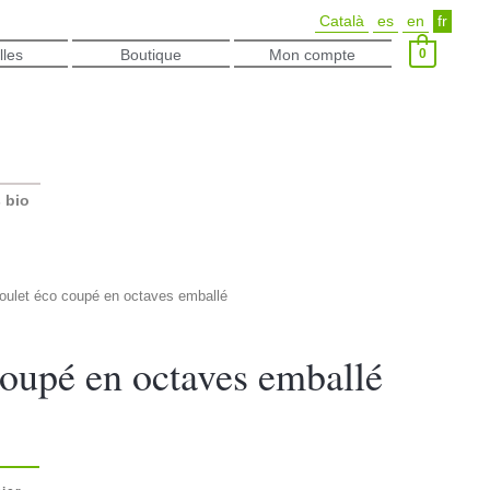
Català
es
en
fr
0
lles
Boutique
Mon compte
 bio
oulet éco coupé en octaves emballé
coupé en octaves emballé