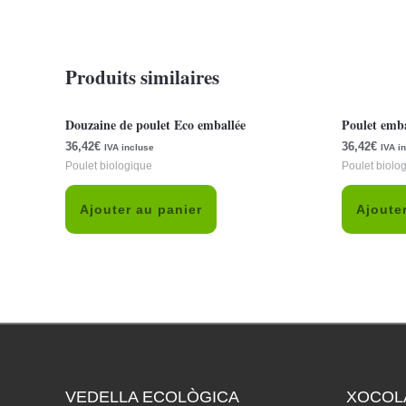
Produits similaires
Douzaine de poulet Eco emballée
Poulet emba
36,42
€
36,42
€
IVA incluse
IVA i
Poulet biologique
Poulet biolo
Ajouter au panier
Ajoute
VEDELLA ECOLÒGICA
XOCOL