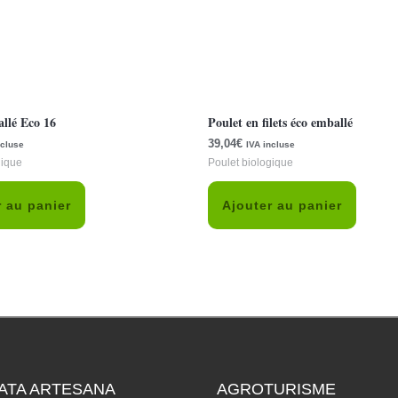
llé Eco 16
Poulet en filets éco emballé
39,04
€
ncluse
IVA incluse
gique
Poulet biologique
r au panier
Ajouter au panier
ATA ARTESANA
AGROTURISME