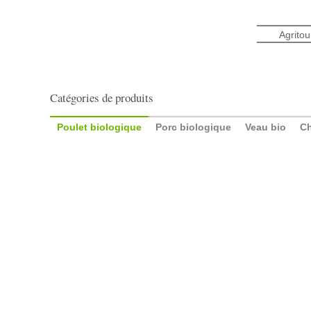
Aller
au
Agrito
contenu
Catégories de produits
Poulet biologique
Porc biologique
Veau bio
Ch