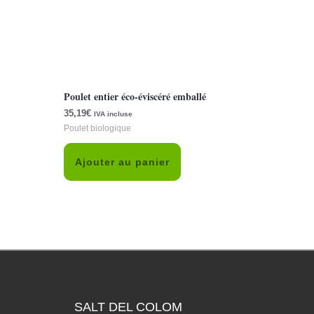
Poulet entier éco-éviscéré emballé
35,19
€
IVA incluse
Poulet biologique
Ajouter au panier
SALT DEL COLOM