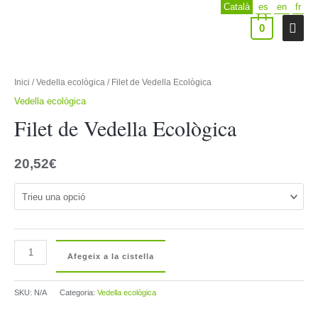
Català
es
en
fr
Vés
al
Men
0
contingut
prin
Inici
/
Vedella ecològica
/ Filet de Vedella Ecològica
Vedella ecològica
Filet de Vedella Ecològica
20,52
€
quantitat
Afegeix a la cistella
de
Filet
SKU:
N/A
Categoria:
Vedella ecològica
de
Vedella