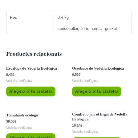
Pes
0,4 kg
sense tallar, prim, normal, gruixut
Productes relacionats
Escalopa de Vedella Ecològica
Ossobuco de Vedella Ecològica
9,43
€
6,56
€
Vedella ecològica
Vedella ecològica
Afegeix a la cistella
Afegeix a la cistella
Conillet o jarret lligat de Vedella
Tomahawk ecològic
Ecològica
38,03
€
16,14
€
Vedella ecològica
Vedella ecològica