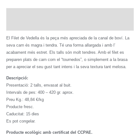
Ecològica
Descripció
Informació addicional
El Filet de Vedella és la peça més apreciada de la canal de boví. La
seva carn és magra i tendra. Té una forma allargada i amb l’
acabament més estret. Els talls són molt tendres. Amb el filet es
preparen plats de carn com el “tournedos”, o simplement a la brasa
per a apreciar el seu gust tant intens i la seva textura tant melosa.
Descripció:
Presentació: 2 talls, envasat al buit.
Intervals de pes: 400 – 420 gr. aprox.
Preu Kg.: 48,84 €/kg
Producte fresc.
Caducitat: 15 dies
Es pot congelar.
Producte ecològic amb certificat del CCPAE.