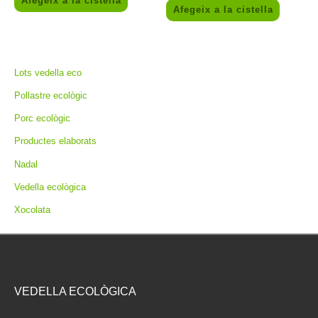
Afegeix a la cistella
Afegeix a la cistella
Lots vedella eco
Pollastre ecològic
Porc ecològic
Productes elaborats
Nadal
Vedella ecològica
Xocolata
VEDELLA ECOLÒGICA